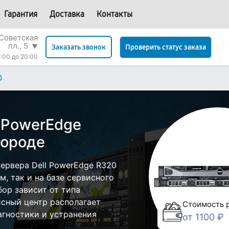
Гарантия
Доставка
Контакты
Советская
пл., 5
▼
Проверить статус заказа
Заказать звонок
:00 до 20:00
0
l PowerEdge
городе
ервера Dell PowerEdge R320
, так и на базе сервисного
бор зависит от типа
исный центр располагает
Стоимость 
гностики и устранения
от 1100 ₽