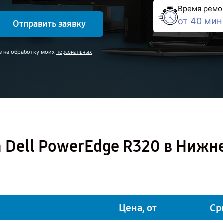
Время ремо
от 40 мин
Отправить заявку
е на обработку моих
персональных
 Dell PowerEdge R320 в Нижн
Цена, от
Ср