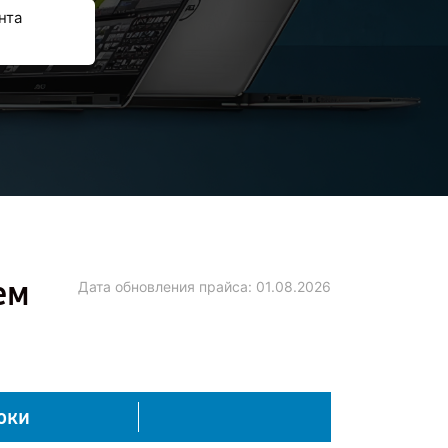
нта
ем
Дата обновления прайса:
01.08.2026
оки